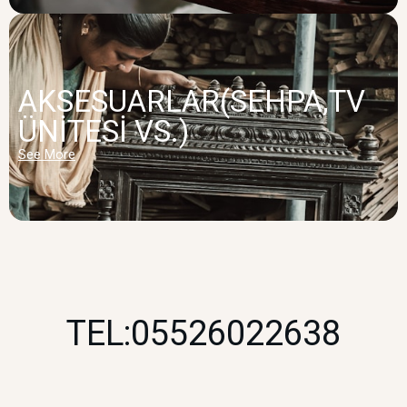
AKSESUARLAR(SEHPA,TV
ÜNİTESİ VS.)
See More
TEL:05526022638